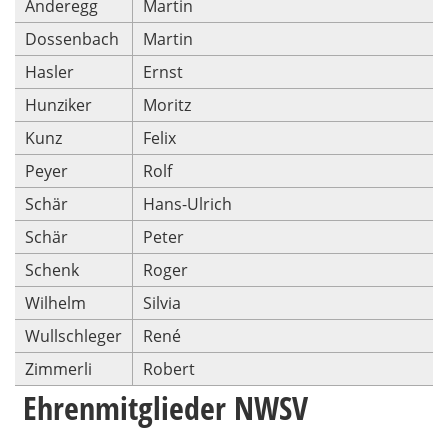
Anderegg
Martin
Dossenbach
Martin
Hasler
Ernst
Hunziker
Moritz
Kunz
Felix
Peyer
Rolf
Schär
Hans-Ulrich
Schär
Peter
Schenk
Roger
Wilhelm
Silvia
Wullschleger
René
Zimmerli
Robert
Ehrenmitglieder NWSV