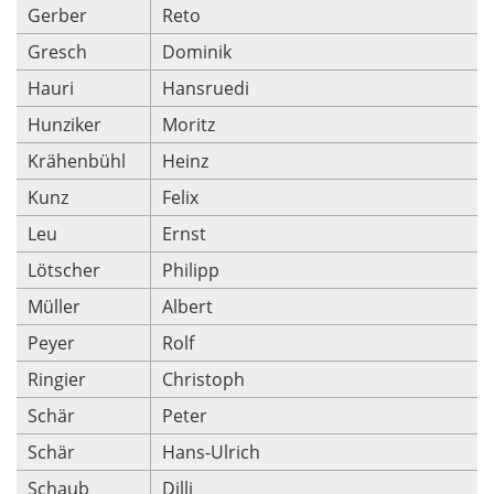
Gerber
Reto
Gresch
Dominik
Hauri
Hansruedi
Hunziker
Moritz
Krähenbühl
Heinz
Kunz
Felix
Leu
Ernst
Lötscher
Philipp
Müller
Albert
Peyer
Rolf
Ringier
Christoph
Schär
Peter
Schär
Hans-Ulrich
Schaub
Dilli